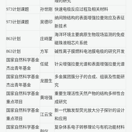
理的研究
973计划课题
孙世刚
快速电极反应过程及相关材料
纳间隙结构的表面增强拉曼效应及表征
973计划课题
吴德印
新技术
海洋环境主要病原生物现场监测的免疫
863计划
庄峙厦
磁珠液相芯片系统
863计划
方军
碱性离子膜燃料电池膜电极的研究开发
国家自然科学基金
任斌
针尖增强拉曼光谱和表面增强拉曼光谱
杰出青年基金
国家自然科学基金
多金属团簇分子的合成、组装及性能研
龙腊生
杰出青年基金
究
国家自然科学基金
重要生理活性天然产物的结构多样性合
黄培强
重点项目
成研究
国家自然科学基金
新一代触发型荧光放大分子探针的设计
江云宝
重点项目
和应用
国家自然科学基金
复杂体系电子转移理论与有机功能材料
赵仪