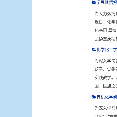
学思践悟报
为大力弘扬
近日，化学
化基因 厚植
弘扬嘉庚精
化学化工
为深入学习
班子、党委
实践教学。
国，民族之
有机化学
为深入学习
215会议