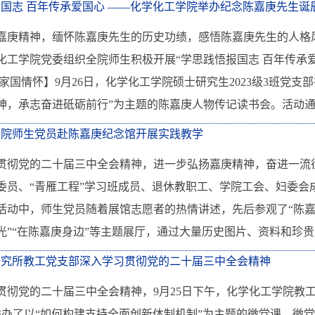
国志 百年传承爱国心 ——化学化工学院举办纪念陈嘉庚先生诞辰
嘉庚精神，缅怀陈嘉庚先生的历史功绩，感悟陈嘉庚先生的人格风
化工学院党委组织全院师生积极开展“学思践悟报国志 百年传承
家国情怀】9月26日，化学化工学院硕士研究生2023级3班党支
神，承志奋进砥砺前行”为主题的陈嘉庚人物传记读书会。活动通过
学院师生党员赴陈嘉庚纪念馆开展实践教学
贯彻党的二十届三中全会精神，进一步弘扬嘉庚精神，奋进一流征
委员、“青雁工程”学习班成员、退休教职工、学院工会、妇委会
活动中，师生党员随着展馆志愿者的热情讲述，先后参观了“陈嘉庚
光”“在陈嘉庚身边”等主题展厅，通过大量历史图片、资料和珍贵展
研究所教工党支部深入学习贯彻党的二十届三中全会精神
贯彻党的二十届三中全会精神，9月25日下午，化学化工学院教
室举办了以“如何构建支持全面创新体制机制”为主题的微党课。微