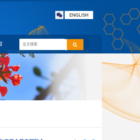
ENGLISH
窗