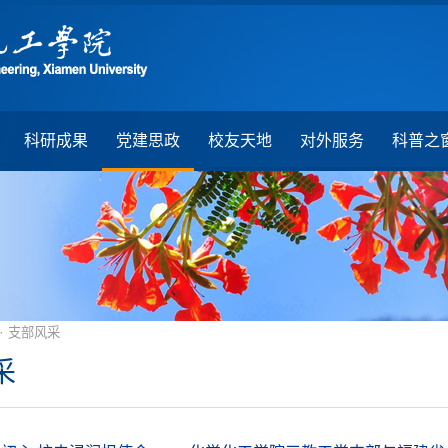
科研成果
党建思政
校友天地
对外服务
科普之
·
支部风采
采