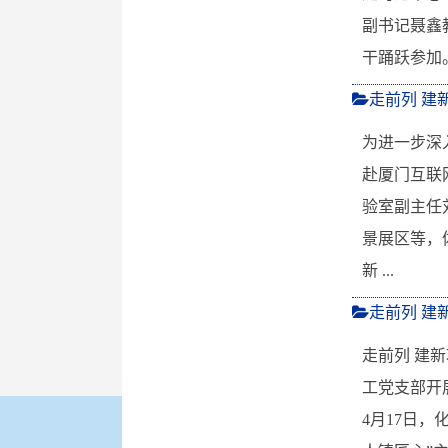
副书记聂鑫
干踊跃参加
走前列 建
为进一步深
赴厦门互联
验室副主任
景展区等，
新 ...
走前列 建
走前列 建
工党支部开
4月17日