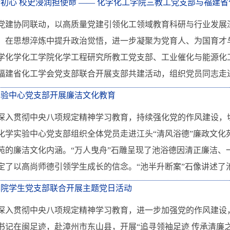
初心 校史浸润担使命 —— 化学化工学院三教工党支部与福建省化
党建协同联动，以高质量党建引领化工领域教育科研与行业发展
，在思想淬炼中提升政治觉悟，进一步凝聚为党育人、为国育才与“
学化学化工学院化学工程研究所教工党支部、工业催化与能源化
福建省化工学会党支部联合开展支部共建活动，组织党员同志走进厦
实验中心党支部开展廉洁文化教育
深入贯彻中央八项规定精神学习教育，持续强化党的作风建设，切
化学实验中心党支部组织全体党员走进江头“清风浴德”廉政文化
苑的廉洁文化内涵。“万人曳舟”石雕呈现了池浴德因清正廉洁、
定了以高尚师德引领学生成长的信念。“池半升断案”石像讲述了池
学院学生党支部联合开展主题党日活动
深入贯彻中央八项规定精神学习教育，进一步加强党的作风建设，
书记在闽足迹，赴漳州市东山县，开展“追寻领袖足迹 传承清廉