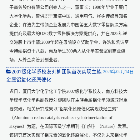
子商务股份有限公司创始人之一、董事长；1998年毕业于厦门
大学化学系，曾供职于宝洁中国、通用电气、桦榭传媒等知名
企业；许浩先生带领企业发展为中国第五大数字零售解决方案
提供商及最大的O2O数字零售解决方案提供商，并在2025年递
交港股上市申请;2009年起在母院设立奖助学金，许浩和凯诘至
今持续捐资十八载，惠及学生300余人从化学实验室到商业疆
场，从外企高管到创业者、...
2007级化学系校友刘柳团队首次实现主族
2026年02月14日
金属铝氧化还原催化
近日，厦门大学化学化工学院2007级化学系校友，南方科技大
学理学院化学系副教授刘柳团队在主族金属铝化学领域取得重
要突破。相关研究成果以“铝氧化还原催化实现炔烃三聚”
（Aluminum redox catalysis enables cyclotrimerization of
alkynes）为题，在国际顶级学术期刊《自然》（Nature）发表。
该研究首次实现了铝元素的氧化还原催化，不仅为未来铝化学