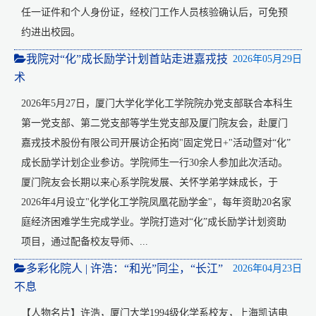
任一证件和个人身份证，经校门工作人员核验确认后，可免预
约进出校园。
我院对“化”成长励学计划首站走进嘉戎技
2026年05月29日
术
2026年5月27日，厦门大学化学化工学院院办党支部联合本科生
第一党支部、第二党支部等学生党支部及厦门院友会，赴厦门
嘉戎技术股份有限公司开展访企拓岗"固定党日+"活动暨对“化”
成长励学计划企业参访。学院师生一行30余人参加此次活动。
厦门院友会长期以来心系学院发展、关怀学弟学妹成长，于
2026年4月设立"化学化工学院凤凰花励学金"，每年资助20名家
庭经济困难学生完成学业。学院打造对“化”成长励学计划资助
项目，通过配备校友导师、...
多彩化院人 | 许浩：“和光”同尘，“长江”
2026年04月23日
不息
【人物名片】许浩，厦门大学1994级化学系校友，上海凯诘电