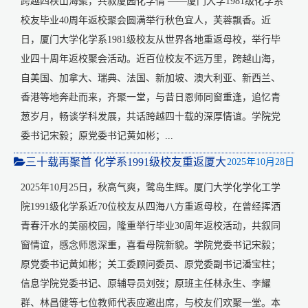
跨越四秩山海聚，共叙厦园化学情 ——厦门大学1981级化学系
校友毕业40周年返校聚会圆满举行秋色宜人，芙蓉飘香。近
日，厦门大学化学系1981级校友从世界各地重返母校，举行毕
业四十周年返校聚会活动。近百位校友不远万里，跨越山海，
自美国、加拿大、瑞典、法国、新加坡、澳大利亚、新西兰、
香港等地奔赴而来，齐聚一堂，与昔日恩师同窗重逢，追忆青
葱岁月，畅谈学科发展，共话跨越四十载的深厚情谊。学院党
委书记宋毅；原党委书记黄如彬；...
三十载再聚首 化学系1991级校友重返厦大
2025年10月28日
2025年10月25日，秋高气爽，鹭岛生辉。厦门大学化学化工学
院1991级化学系近70位校友从四海八方重返母校，在曾经挥洒
青春汗水的美丽校园，隆重举行毕业30周年返校活动，共叙同
窗情谊，感念师恩深重，喜看母院新貌。学院党委书记宋毅；
原党委书记黄如彬；关工委顾问委员、原党委副书记潘宝柱；
信息学院党委书记、原辅导员刘弢；原班主任林永生、李耀
群、林昌健等七位教师代表应邀出席，与校友们欢聚一堂。本