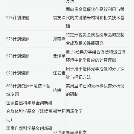
方法
面向贵金属催化剂高效利用与替
973计划课题
袁友珠
代的关键纳米材料和相关技术基
础
特定形貌贵金属基纳米晶的控制
973计划课题
郑南峰
合成及相关性能研究
量子/经典力学组合方法和蛋白微
973计划课题
曹泽星
环境中化学反应的计算模拟
用于用于活体光学成像的分子探
973计划课题
江云宝
针与标记方法
863计划资源环境技术领
实用型矿石的无标样快速分析仪
杭纬
域专题
的研制
国家自然科学基金创新研
究群体科学基金（延续资
郑兰荪
团簇化学
助）
国家自然科学基金创新研
孙世刚
界面电化学