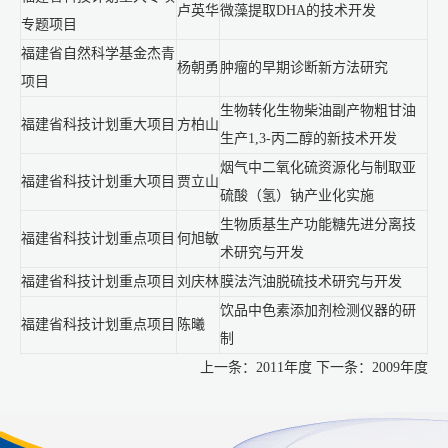
卢英华
微藻提取DHA的技术开发
专题项目
福建省自然科学基金杰青
杨朝勇
肿瘤的早期诊断新方法研究
项目
生物转化生物柴油副产物粗甘油
福建省科技计划重大项目
方柏山
生产1,3-丙二醇的新技术开发
烟气中二氧化硫资源化与制取亚
福建省科技计划重大项目
贾立山
硫酸（氢）钠产业化实施
生物质基生产功能糖先进分离技
福建省科技计划重点项目
何旭敏
术研究与开发
福建省科技计划重点项目
刘庆林
膜法汽油脱硫技术研究与开发
饮品中色素添加剂检测仪器的研
福建省科技计划重点项目
陈曦
制
上一条：
2011年度
下一条：
2009年度