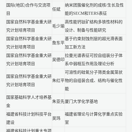
国际(地区)合作与交流项
纳米团簇催化剂的成核/生长及性
任斌
目
能的SECM和TERS表征
国家自然科学基金重大研
高性能钙钛矿结构多铁性材料的
毛少瑜
究计划培育项目
设计、制备与性能研究
国家自然科学基金重大研
基于约束刻蚀剂层的超光滑表面
詹东平
究计划培育项目
加工新方法
国家自然科学基金重大研
拉曼光谱表征可控自组装分子体
吴德印
究计划培育项目
系中弱相互作用及理论分析
可溶性的硅氧分子筛类金属笼状
国家自然科学基金重大研
朱红平
物的自组装合成、结构与催化性
究计划培育项目
能
国家基础科学人才培养基
朱亚先
厦门大学化学基地
金
福建省科技计划科技平台
福建省理论与计算化学重点实验
吴玮
建设
室
福建省科技计划重大专项