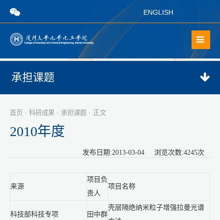
ENGLISH
承担课题
·
·
· 正文
首页
科研成果
承担课题
2010年度
发布日期:2013-03-04 浏览次数:
4245
次
项目负
来源
项目名称
责人
壳层隔绝纳米粒子增强拉曼光谱
科技部科技专项
田中群