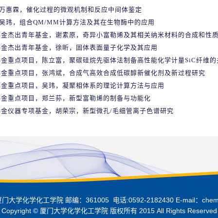
，万惠霖，催化过程的微观机制和反应中间体鉴定
，吴玮，组合QM/MM计算方法及其在生物酶中的应用
基金杰出青年基金，谢素原，奇异小富勒烯及其相关纳米材料的合成和性
基金杰出青年基金，徐昕，固体表面量子化学及其应用
金重点项目，陈立富，聚碳硅烷先驱体法制备高性能化学计量SiC纤维
基金重点项目，张鸿斌，合成气高效合成低碳醇新催化剂及新过程研究
基金重点项目，吴玮，凝聚相体系的理论计算方法与应用
基金重点项目，郑兰荪，新型富勒烯的制备与功能化
基金仪器专项基金，胡荣宗，新型微孔/毛细管离子色谱研究
化学化工学院 邮编：361005 电话:0592-2182430 E-mail：chem-x
Copyright © 厦门大学化学化工学院 版权所有 2015 All Rights Reserved