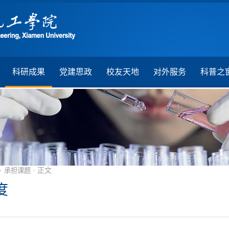
科研成果
党建思政
校友天地
对外服务
科普之
·
· 正文
承担课题
度