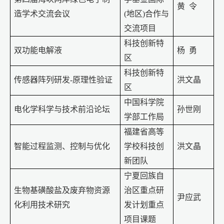
黄
令
造学术交流会议
(
地区
)
合作与
交流项目
科技创新特
双功能电解液
杨 勇
区
科技创新特
传感器阵列研发
-
原理性验证
洪文晶
区
中国科学院
电化学科学与技术前沿论坛
孙世刚
学部工作局
福建省高等
智能过程监测、控制与优化
学校科技创
洪文晶
新团队
宁夏回族自
生物基磺酸盐及废弃物资源
治区重点研
尹应武
化利用技术研究
发计划重点
项目课题