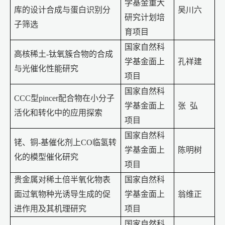
学基金重大
库的设计合成与蛋白识别分
吴川六
研究计划培
子筛选
育项目
国家自然科
高核稀土
-
钛氧簇合物的合成
学基金面上
孔祥建
与光催化性能研究
项目
国家自然科
CCC
型
pincer
配合物在小分子
学基金面上
张
弘
活化和转化中的应用探索
项目
国家自然科
铑、铜
-
基催化剂上
CO
临氢转
学基金面上
陈明树
化的模型催化研究
项目
贵金属对稀土倍半氧化物表
国家自然科
面过氧物种光诱导生成的促
学基金面上
翁维正
进作用及其机理研究
项目
国家自然科