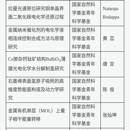
国家自然科
拉曼光谱原位研究铜单晶界
Nataraju
学基金青年
面二氧化碳电化学还原过程
Bodappa
科学基金
金属纳米催化剂的电化学液
国家自然科
相连续控制合成方法与原理
学基金青年
黄
蕊
研究
科学基金
国家自然科
Ce
掺杂钙钛矿结构
BaBiO
薄
3
学基金青年
唐
定
膜光电化学水分解制氢研究
科学基金
石墨烯表面氢原子吸附的高
国家自然科
维度势能面构造及动力学研
学基金青年
陈
俊
究
科学基金
国家自然科
金属有机单层（
MOL
）上量
学基金青年
张灿坤
子相干能量转移
科学基金