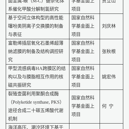
面金属
-
碳（
M-C
）键杂化体
学基金面上
贾立山
系催化甲酸分解制氢研究
项目
基于空间立体构型的高性能
国家自然科
噻吩类阴离子交换膜的制备
学基金面上
刘庆林
与表征
项目
富勒烯插层氧化石墨烯超薄
国家自然科
纳滤膜的制备及结构调控研
学基金面上
张秋根
究
项目
甲型流感病毒
HA
跨膜区的结
国家自然科
构以及与膜脂相互作用的核
学基金面上
姚宏伟
磁共振研究
项目
裂殖壶菌利用聚酮合成酶
国家自然科
（
Polyketide synthase, PKS
）
学基金面上
何
宁
途径合成二十碳五烯酸代谢
项目
机制
海洋高压、潮汐环境下基于