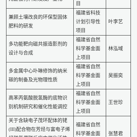
目
福建省科技
兼顾土壤改良的环保型固体
计划引导性
叶李艺
肥料的研发
项目
福建省自然
多功能靶向磁共振造影剂的
科学基金面
林泓域
设计与合成
上项目
福建省自然
多金属中心卟啉修饰的纳米
科学基金面
吴振奕
碳的制备及光物理性质
上项目
福建省自然
高苯丙氨酸脱氢酶的底物识
科学基金面
王世珍
别机制研究和催化性能调控
上项目
关于含缺电子茂环配体的铑
福建省自然
(III)
配合物在芳烃与富电子烯
科学基金面
张慧君