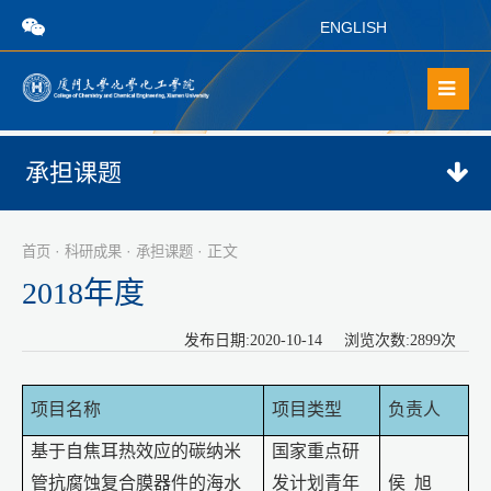
ENGLISH
承担课题
·
·
· 正文
首页
科研成果
承担课题
2018年度
发布日期:2020-10-14 浏览次数:
2899
次
项目名称
项目类型
负责人
基于自焦耳热效应的碳纳米
国家重点研
管抗腐蚀复合膜器件的海水
发计划青年
侯
旭