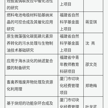
烃脱氢偶联反应中催化活性
上项目
的研究
燃料电池电极材料铂基纳米
福建省自然
晶的可控合成及其催化应用
科学基金面
蒋亚琪
研究
上项目
原生微藻强化碳氮磷元素异
福建省自然
养转化的污水处理与生物制
科学基金面
沈
亮
油技术基础研究
上项目
福建省中青
应用于海水淡化的纳滤复合
年教师教育
邵文尧
膜的制备研究
科研项目
厦门市切块
畜禽养殖废弃物处理及资源
化经费管理
郑艳梅
化利用理
项目
厦门市切块
基于炔烃的功能杂环合成及
化经费管理
叶龙武