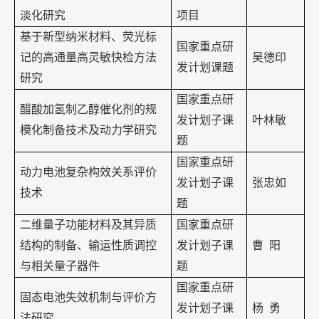
淡化研究
项目
基于新型纳米材料、荧光标
国家重点研
记的高通量高灵敏快检方法
吴德印
发计划课题
研究
国家重点研
醋酸加氢制乙醇催化剂的规
发计划子课
叶林敏
模化制备技术及动力学研究
题
国家重点研
动力电池复杂构效关系评价
发计划子课
张忠如
技术
题
二维量子功能材料及其异质
国家重点研
结构的制备、输运性质调控
发计划子课
曹
阳
与相关量子器件
题
国家重点研
固态电池失效机制与评价方
发计划子课
杨
勇
法研究