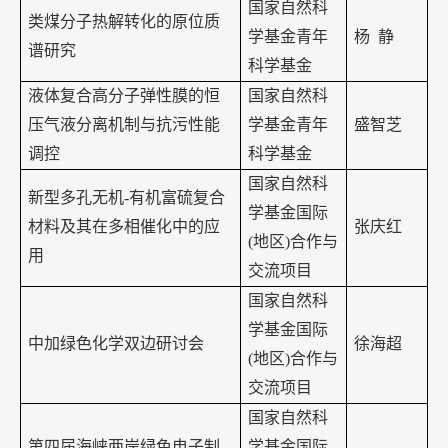
国家自然科
类煤分子热解转化的原位质
学基金青年
杨
静
谱研究
科学基金
液体复合高分子弹性膜的恒
国家自然科
压气液分离机制与抗污性能
学基金青年
盛智芝
调控
科学基金
国家自然科
新型多孔无机
-
有机富硫复合
学基金国际
材料及其在多相催化中的应
张庆红
(
地区
)
合作与
用
交流项目
国家自然科
学基金国际
中加绿色化学双边研讨会
徐海超
(
地区
)
合作与
交流项目
国家自然科
第四届海峡两岸绿色电子制
学基金
国际