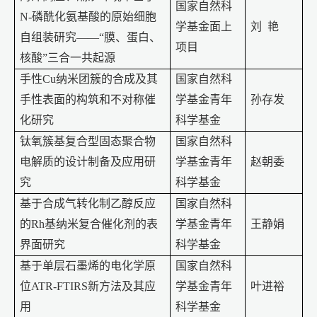
国家自然科
N-
磷酰化氨基酸的原始细胞
学基金面上
刘
艳
自组装研究
——“
膜、蛋白、
项目
核酸
”
三合一共起源
手性
Cu
纳米团簇的合成及其
国家自然科
手性表面的构筑和不对称催
学基金青年
孙存发
化研究
科学基金
钛氧簇基复合型固态聚合物
国家自然科
电解质的设计制备及应用研
学基金青年
赵朝委
究
科学基金
基于合成气转化制乙醇反应
国家自然科
的
Rh
基纳米复合催化剂的表
学基金青年
王静娟
界面研究
科学基金
基于单层石墨烯的电化学原
国家自然科
位
ATR-FTIRS
新方法及其应
学基金青年
叶进裕
用
科学基金