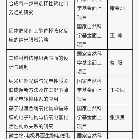
合成气一步高选择性转化制
学基金面上
康金灿
芳烃的研究
项目
国家自然科
固体催化剂上醇选择胺化反
学基金面上
王
帅
应的纳米限域策略
项目
国家自然科
二维材料边缘组合表面的设
学基金面上
曹
阳
计与研制
项目
纳米红外光谱与光电性质关
国家自然科
联成像新方法及在工况下薄
学基金面上
丁松园
膜光电转换体系的应用
项目
基于过渡金属氧化物单晶薄
国家自然科
膜的电子结构与析氧电催化
学基金面上
张洪良
活性构效关系的研究
项目
微生物
-
电极界面生物电催化
国家自然科