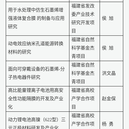
福建省发改
用于水处理中仿生石墨烯增
委产业技术
强液体复合膜
的制备与应用
侯
旭
研究开发项
研究
目
福建省自然
动电效应纳米孔道能源转换
科学基金杰
侯
旭
材料的研究
青项目
福建省自然
面向可穿戴设备的石墨烯
-
分
科学基金杰
洪文晶
子热电器件研究
青项目
高比能量锂离子电池用高安
福建省高校
全性功能隔膜的开发及产业
产学合作项
赵金保
化
目
福建省高校
动力锂电池高镍（
622
型）三
产学合作项
杨
勇
元正极材料研发及产业化