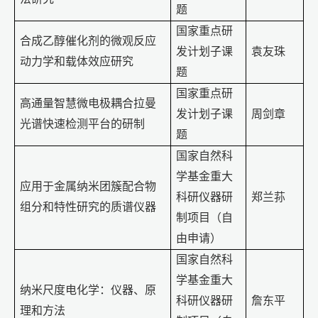
题
国家重点研
合成乙醇催化剂的微观反应
发计划子课
袁友珠
动力学和载体效应研究
题
国家重点研
高通量智慧微电极耦合拉曼
发计划子课
周剑章
光谱快速检测平台的研制
题
国家自然科
学基金重大
应用于金属纳米团簇配合物
科研仪器研
郑兰荪
组分和特性研究的质谱仪器
制项目（自
由申请）
国家自然科
学基金重大
纳米尺度电化学：仪器、原
科研仪器研
詹东平
理和方法