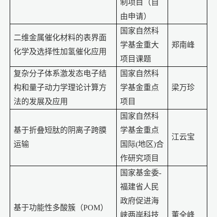
制项目（自
由申请）
国家自然科
二维金属催化材料的表界面
学基金重大
郑南峰
化学及选择性加氢催化应用
项目课题
复杂分子体系激发态电子结
国家自然科
构和量子动力学理论计算方
学基金重点
梁万珍
法的发展及应用
项目
国家自然科
基于折叠短肽的阴离子跨膜
学基金重点
江云宝
运输
国际
(
地区
)
合
作研究项目
国家基金委
-
福建省人民
政府促进海
基于功能性多酸簇（
POM
）
峡两岸科技
董全峰