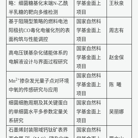
略：细菌糖基化末端
N-
乙酰
学基金面上
王秋泉
半乳糖的靶向多维检测
项目
基于阻隔型策略的燃料电池
国家自然科
阳极抗
CO
毒化电催化剂的表
学基金面上
周志有
面构筑与性能调控
项目
国家自然科
高电压镁基杂化储能体系的
学基金面上
赵金保
电解液设计与界面过程研究
项目
国家自然科
2+
Mn
掺杂发光量子点对环境
学基金面上
陈
曦
中氧的传感研究与应用
项目
细菌细胞周期及其关键蛋白
国家自然科
的单细菌水平多参数定量关
学基金面上
吴丽娜
系研究
项目
石墨烯封装限域钙钛矿表界
国家自然科