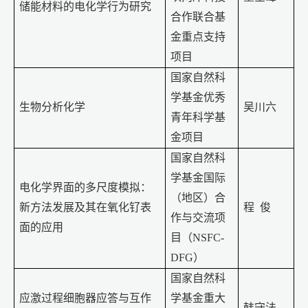
储能材料的电化学行为研究
合作联合基
金重点支持
项目
国家自然科
学基金优秀
生物分析化学
吴川六
青年科学基
金项目
国家自然科
学基金国际
电化学界面的多尺度模拟：
（地区）合
新方法发展及其在氧化钌表
程
俊
作与交流项
面的应用
目（
NSFC-
DFG
）
国家自然科
应激过程细胞器应答与互作
学基金重大
韩守法