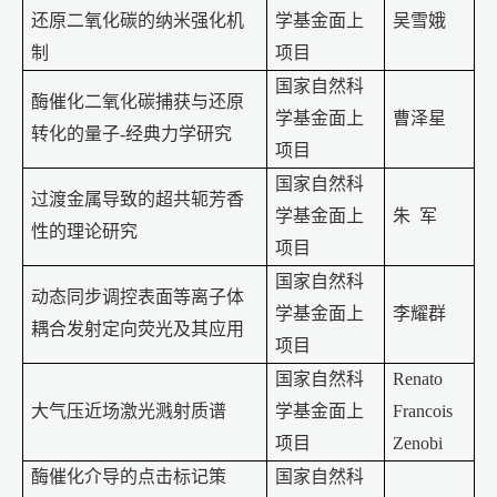
还原二氧化碳的纳米强化机
学基金面上
吴雪娥
制
项目
国家自然科
酶催化二氧化碳捕获与还原
学基金面上
曹泽星
转化的量子
-
经典力学研究
项目
国家自然科
过渡金属导致的超共轭芳香
学基金面上
朱
军
性的理论研究
项目
国家自然科
动态同步调控表面等离子体
学基金面上
李耀群
耦合发射定向荧光及其应用
项目
国家自然科
Renato
大气压近场激光溅射质谱
学基金面上
Francois
项目
Zenobi
酶催化介导的点击标记策
国家自然科