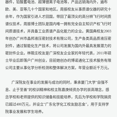
器件，铅酸蓄电池、超薄锂离子电池等，产品远销海内外，遍布
欧、美、亚等几十个国家和地区。周振校友从事质谱仪器的研究十
余年，作为国家引进人才回国，带回了最顶尖的高分辨飞行时间质
谱仪技术，周振博士团队是国内唯一拥有完全自主知识产权飞行时
间质谱技术，并具备工业质谱产品化能力的企业。黄国典校友2003
年创办广州市晶邦液压密封技术有限公司，生产各类高品质液压密
封件，通过智能化生产技术，将公司发展为国内外最具发展潜力的
密封件企业。林筱庄校友是广深校友企业家的年轻代表，2011年硕
士毕业后即落户广州创业，目前她创办的博诺通化工技术服务有限
公司主要从事化学分析检测和整体解决方案，年营业额近千万元。
广深院友在事业的发展与成功的同时，秉承厦门大学“自强不
息、止于至善”的校训精神和校主陈嘉庚倾资办学的崇高理念，感
念学校和老师提供的知识储备和技能培养，先后为学校和学院捐资
已超过400万元，并设立“广东化学化工校友励志金”，用于支持学
院事业发展和学生培养。