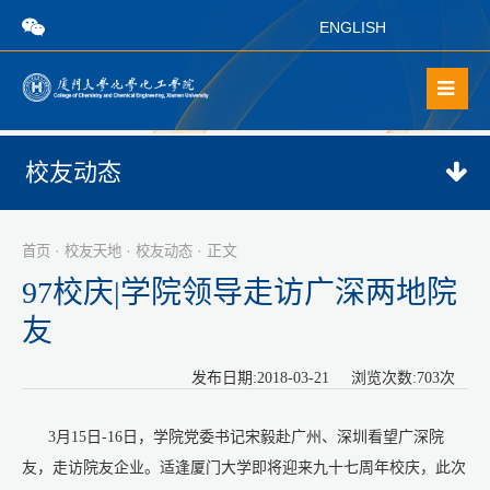
ENGLISH
校友动态
·
·
· 正文
首页
校友天地
校友动态
97校庆|学院领导走访广深两地院
友
发布日期:2018-03-21 浏览次数:
703
次
3月15日-16日，学院党委书记宋毅赴广州、深圳看望广深院
友，走访院友企业。适逢厦门大学即将迎来九十七周年校庆，此次