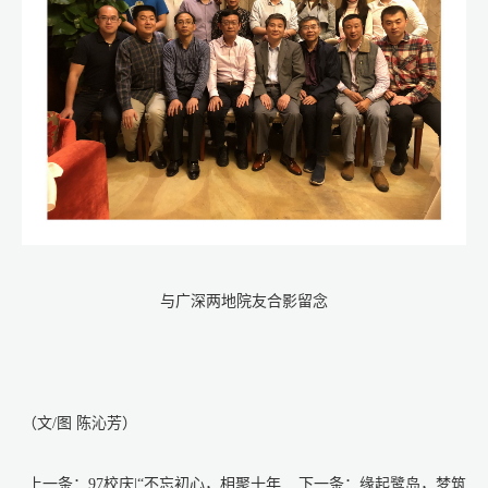
与广深两地院友合影留念
（文/图 陈沁芳）
上一条：
97校庆|“不忘初心，相聚十年...
下一条：
缘起鹭岛，梦筑