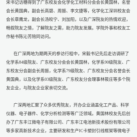
宋书记访穗得到了广东校友会化学化工材料分会会长黄国林，名誉
会长黄国典，副会长高碧、周振、李文捷等，化学化工深圳校友会
会长章鹰龙，副会长汤皎宁、刘加阳，以及广深院友的热情欢迎，
畅叙院友之情，了解院友之需，助力院友发展。学院外事和校友工
作秘书陈沁芳陪同访问。
在广深两地为期两天的参访行程中，宋毅书记先后走访调研了
化学系84级院友、广东校友分会会长黄国林，化学系90级院友、广
东校友分会副会长周振，化学系79级院友、广东校友分会名誉会长
黄国典，以及化学系03级院友、广东校友分会理事林筱庄等多个院
友企业，与院友企业家亲切交流。
广深两地汇聚了众多优秀院友，开办企业涵盖化工产品、科学
仪器、电子器件、化学分析检测等等广泛领域。黄国林校友先后创
办了广东丰江微电子有限公司、广东丰江电池新技术股份有限公司
等多家高新技术企业，主要研发和生产IC卡塑封引线框架等微电子