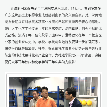
走访期间宋毅书记与广深院友深入交流，他表示，看到院友在
广东这片热土上取得事业成就感到由衷的高兴和自豪，对广深两地
院友长期以来对学院各项事业发展的奉献和支持表示衷心的感谢。
厦门大学化学学科传承百年的追求卓越、爱国奉献、自强不息的优
秀品格，流淌于每一位化院学子血脉中，潜移默化在每一个校友企
业家的创业奋斗史中。学校、学院与各地院友要进一步加强联系，
将这份血脉亲情凝聚、升华，探索依托学院专业优势开展与各行业
院友的科技成果转化和产业合作，为推进学院“双一流”建设、迎接
厦门大学百年校庆和化学学科百年庆典助力献礼！