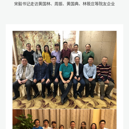
宋毅书记走访黄国林、周振、黄国典、林筱庄等院友企业