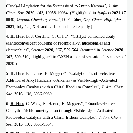
3
C(sp
)–H Acylation for the Synthesis of α-Amino Ketones”,
J. Am.
Chem. Soc.
2020
,
142
, 19058
-
19064. (Highlighted in
Synfacts
2021
,
17
,
0040;
Organic Chemistry Portal
; D. F. Taber,
Org. Chem. Highlights
2021
, July 12.; X.S. and L.H. contributed equally.)
4.
H. Huo
, B. J. Gorsline, G. C. Fu*, “Catalyst-controlled douly
enantioconvergent coupling of racemic alkyl nucleophiles and
electrophiles”,
Science
2020
,
367
, 559
-
564. (
featured
in
Science
2020
,
367
, 509
-
510
；
highlighted in C&EN as one of sensational syntheses of
2020.
)
5.
H. Huo
, K. Harms, E. Meggers*, “Catalytic, Enantioselective
Addition of Alkyl Radicals to Alkenes
via
Visible-Light-Activated
Photoredox Catalysis with a Chiral Rhodium Complex”,
J. Am. Chem.
Soc.
2016
,
138
, 6936
-
6939.
6.
H. Huo
, C. Wang, K. Harms, E. Meggers*, “Enantioselective,
Catalytic Trichloromethylation through Visible-Light-Activated
Photoredox Catalysis with a Chiral Iridium Complex”,
J. Am. Chem.
Soc.
2015
,
137
, 9551
-
9554.