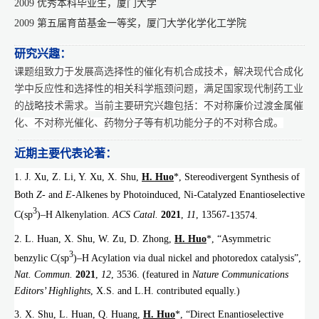
2009 优秀本科毕业生，厦门大学
2009 第五届育苗基金一等奖，厦门大学化学化工学院
研究兴趣：
课题组致力于发展高选择性的催化有机合成技术，解决现代合成化
学中反应性和选择性的相关科学瓶颈问题，满足国家现代制药工业
的战略技术需求。当前主要研究兴趣包括：不对称廉价过渡金属催
化、不对称光催化、药物分子等有机功能分子的不对称合成。
近期主要代表论著：
1. J. Xu, Z. Li, Y. Xu, X. Shu,
H. Huo
*, Stereodivergent Synthesis of
Both
Z
- and
E
-Alkenes by Photoinduced, Ni-Catalyzed Enantioselective
3
C(sp
)–H Alkenylation.
ACS Catal.
2021
,
11
, 13567
-
13574.
2. L. Huan, X. Shu, W. Zu, D. Zhong,
H. Huo
*, “Asymmetric
3
benzylic C(sp
)–H Acylation via dual nickel and photoredox catalysis”,
Nat. Commun.
2021
,
12
, 3536. (featured in
Nature Communications
Editors’ Highlights
, X.S. and L.H. contributed equally.)
3. X. Shu, L. Huan, Q. Huang,
H. Huo
*, “Direct Enantioselective