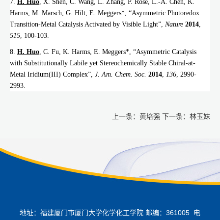
7.
H. Huo
, X. Shen, C. Wang, L. Zhang, P. Röse, L.-A. Chen, K.
Harms, M. Marsch, G. Hilt, E. Meggers*, “Asymmetric Photoredox
Transition-Metal Catalysis Activated by Visible Light”,
Nature
2014
,
515
, 100
-
103.
8.
H. Huo
, C. Fu, K. Harms, E. Meggers*, “Asymmetric Catalysis
with Substitutionally Labile yet Stereochemically Stable Chiral-at-
Metal Iridium(III) Complex”,
J. Am. Chem. Soc.
2014
,
136
, 2990
-
2993.
上一条：
黄培强
下一条：
林玉妹
地址：福建厦门市厦门大学化学化工学院 邮编：361005 电