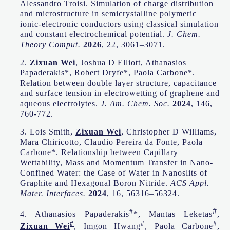
Alessandro Troisi. Simulation of charge distribution
and microstructure in semicrystalline polymeric
ionic-electronic conductors using classical simulation
and constant electrochemical potential.
J. Chem.
Theory Comput.
2026
, 22, 3061–3071.
2.
Zixuan Wei
, Joshua D Elliott, Athanasios
Papaderakis*, Robert Dryfe*, Paola Carbone*.
Relation between double layer structure, capacitance
and surface tension in electrowetting of graphene and
aqueous electrolytes.
J. Am. Chem. Soc.
2024
, 146,
760-772.
3. Lois Smith,
Zixuan Wei
, Christopher D Williams,
Mara Chiricotto, Claudio Pereira da Fonte, Paola
Carbone*. Relationship between Capillary
Wettability, Mass and Momentum Transfer in Nano-
Confined Water: the Case of Water in Nanoslits of
Graphite and Hexagonal Boron Nitride.
ACS Appl.
Mater. Interfaces.
2024
, 16, 56316–56324.
#
#
4. Athanasios
Papaderakis
*, Mantas Leketas
,
#
#
#
Zixuan Wei
, Imgon Hwang
, Paola Carbone
,