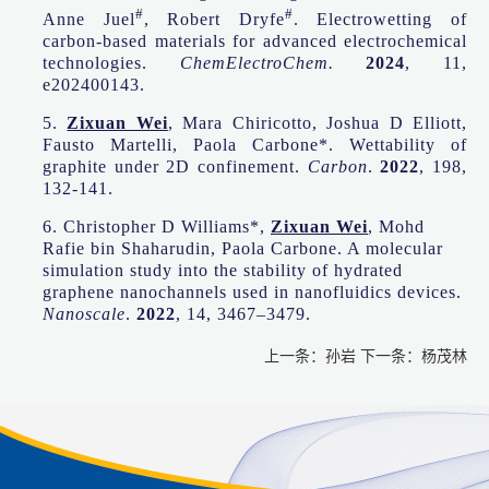
#
#
Anne Juel
, Robert Dryfe
. Electrowetting of
carbon-based materials for advanced electrochemical
technologies.
ChemElectroChem.
2024
, 11,
e202400143.
5.
Zixuan Wei
, Mara Chiricotto, Joshua D Elliott,
Fausto Martelli, Paola Carbone*. Wettability of
graphite under 2D confinement.
Carbon
.
2022
, 198,
132-141.
6. Christopher D Williams*,
Zixuan Wei
, Mohd
Rafie bin Shaharudin,
Paola Carbone. A molecular
simulation study into the stability of hydrated
graphene nanochannels used in nanofluidics devices.
Nanoscale
.
2022
, 14, 3467–3479.
上一条：
孙岩
下一条：
杨茂林