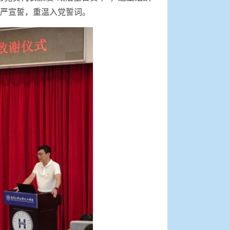
严宣誓，重温入党誓词。