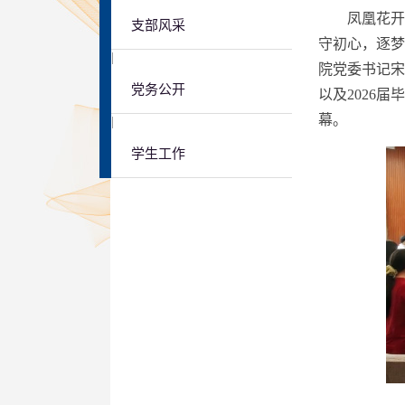
凤凰花开
支部风采
守初心，逐梦
|
院党委书记宋
党务公开
以及
2026
届
幕。
|
学生工作