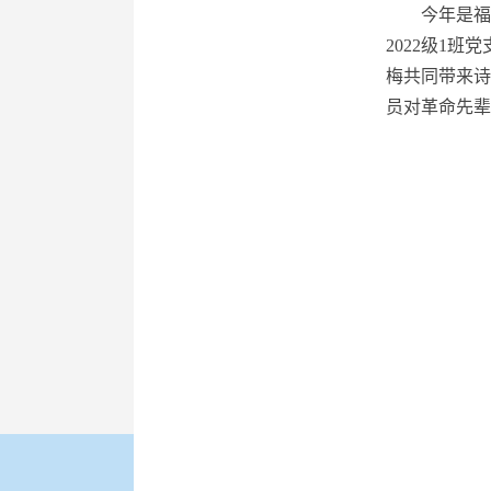
今年是福
2022
级
1
班党
梅共同带来诗
员对革命先辈