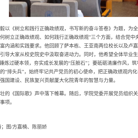
毅以《树立和践行正确政绩观，书写新的奋斗答卷》为题，为全
何树立正确政绩观、如何践行正确政绩观”三个方面，结合党中
富内涵和实践要求。他回顾了萨本栋、王亚南两位校长以及卢嘉
引导大家从校史院史中汲取奋进动力。同时，他希望全体毕业生
要锤炼过硬本领，夯实成长发展的“压舱石”；要砥砺清廉作风，筑
的“排头兵”，始终牢记共产党员的初心使命，把正确政绩观内
强国建设、民族复兴贡献厦大化院青年的智慧与力量。
壮的《国际歌》声中落下帷幕。随后，学院党委开展党员组织关
事项。
涛；图
/
方嘉楠、陈丽娇