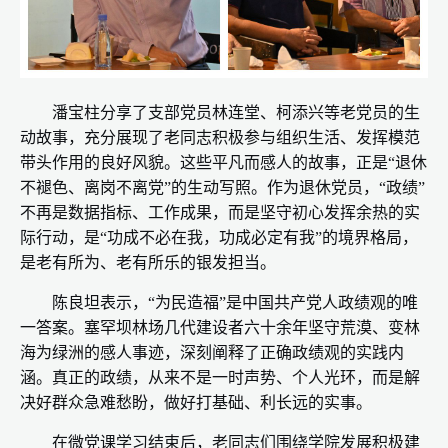
潘宝柱分享了支部党员林连堂、柯添兴等老党员的生
动故事，充分展现了老同志积极参与组织生活、发挥模范
带头作用的良好风貌。这些平凡而感人的故事，正是“退休
不褪色、离岗不离党”的生动写照。作为退休党员，“政绩”
不再是数据指标、工作成果，而是坚守初心发挥余热的实
际行动，是“功成不必在我，功成必定有我”的境界格局，
是老有所为、老有所乐的银发担当。
陈良坦表示，“为民造福”是中国共产党人政绩观的唯
一答案。塞罕坝林场几代建设者六十余年坚守荒漠、变林
海为绿洲的感人事迹，深刻阐释了正确政绩观的实践内
涵。真正的政绩，从来不是一时声势、个人光环，而是解
决好群众急难愁盼，做好打基础、利长远的实事。
在微党课学习结束后，老同志们围绕学院发展积极建