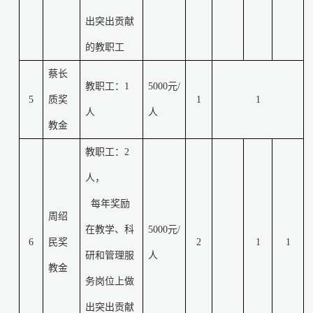
出突出贡献
的教职工
蔡长
教职工：
1
5000
元
/
5
质奖
1
1
人
人
教金
教职工：
2
人，
每年奖励
周绍
在教学、科
5000
元
/
6
民奖
2
1
1
研和管理服
人
教金
务岗位上做
出突出贡献