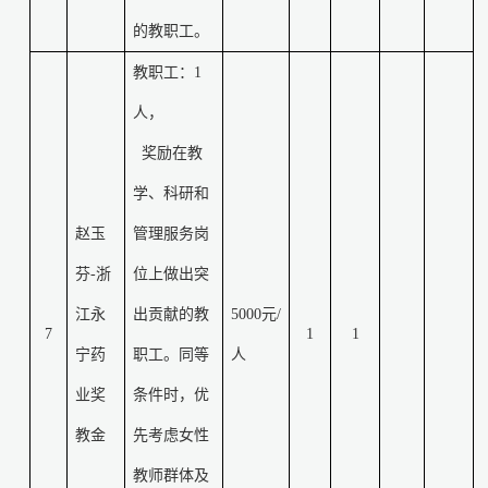
的教职工。
教职工：
1
人，
奖励在教
学、科研和
赵玉
管理服务岗
芬
-
浙
位上做出突
江永
出贡献的教
5000
元
/
7
1
1
宁药
职工。同等
人
业奖
条件时，优
教金
先考虑女性
教师群体及