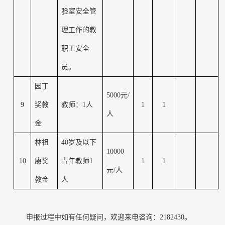
验室安全管
理工作的教
职工安全
员。
园丁
5000
元
/
9
奖教
教师：
1
人
1
1
人
金
林祖
40
岁及以下
10000
10
赓奖
青年教师
1
1
1
元
/
人
教金
人
申报过程中如有任何疑问，欢迎来电咨询：
2182430
。