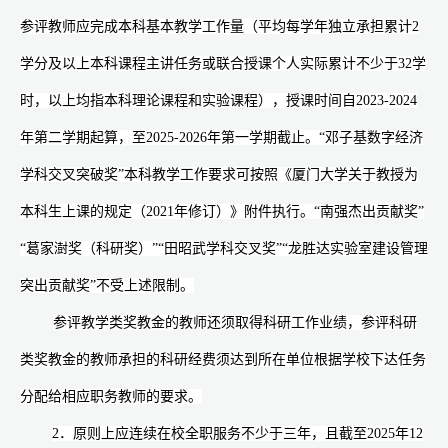
参评教师应完成本科基本教学工作量（平均每学年独立承担累计
2
学分及以上本科课程主讲任务或联合授课个人实际累计不少于
32
学
时，以上均指本科理论课程和实验课程），授课时间自
2023-2024
年第二学期起算，至
2025-2026
年第一学期截止。“邓子基数字经济
学科交叉突破奖”本科教学工作要求可按照《厦门大学关于教授为
本科生上课的规定（
2021
年修订）》附件执行。“南强杰出贡献奖”
“葛家澍奖（科研奖）”“田昭武学科交叉奖”“龙胜达实验室建设管理
突出贡献奖”不受上述限制。
参评教学类奖教金的教师还须取得科研工作业绩，参评科研
类奖教金的教师承担的科研经费须达到所在单位根据学校下达任务
分配给相应职务教师的要求。
2
．原则上应连续在校全职服务不少于三年，且截至
2025
年
12