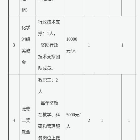
组）
行政技术支
化学
撑：
1
人，
94
级
10000
3
奖励行政
1
1
奖教
元
/
人
技术支撑团
金
队成员。
教职工：
2
人
每年奖励
张乾
在教学、科
5000
元
/
4
二奖
2
1
1
研和管理服
人
教金
务岗位上做