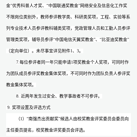
金”优秀科普人才奖、“中国联通奖教金”网络安全及信息化工作奖
不限岗位类别外，教师参评教学类、科研类奖项，工程、实验等系
列专业技术人员参评教科辅类奖项，党政管理人员和工勤人员参评
管理类奖项，辅导员参评“中国电信天翼奖教金”、“比亚迪奖教金”
（定向单位）。未尽事宜详见附件
1
、
3
。
7.
每位参评者同一年只能申请
1
项奖教金个人奖项，可同时作
为团队成员参评奖教金集体奖项，不可同时作为团队负责人参评奖
教金集体奖项。
8.
近两年发生过安全、教学事故者不可参评。
9.
奖项设置及评选方式
（
1
）“南强杰出贡献奖”候选人由校奖教金评奖委员会委员向
主任委员提名，校奖教金评奖委员会评选。