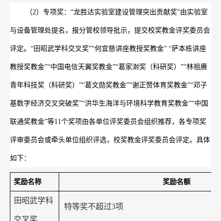
（
2
）专项奖：“龙胜达实验室建设管理突出贡献奖”由实验室
与设备管理处提名，报分管校领导批示，提交校奖教金评奖委员会
评定。“田昭武学科交叉奖”“何宜慈讲座教授奖教金” “萨本栋讲座
教授奖教金”“中国电信天翼奖教金”“葛家澍奖（科研奖）”“林祖赓
青年科技奖（科研奖）”“葛文勋奖教金”“谢正赞体育奖教金”“邓子
基数字经济交叉突破奖”“洪华生海洋与环境科学教育奖教金”“中国
联通奖教金”等
11
个奖项由各单位评奖委员会组织推荐，各专项奖
评审委员会或牵头单位组织评选，校奖教金评奖委员会评定。具体
如下：
奖励名称
奖励名额
田昭武学科
特等奖不超过
3
项
交叉奖