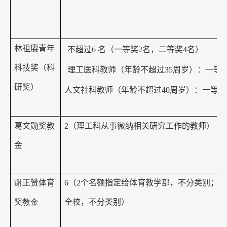
林祖赓青年
不超过
6
名（一等奖
2
名，二等奖
4
名）
科技奖（科
理工医科教师（年龄不超过
35
周岁）：一等
研奖）
人文社科教师（年龄不超过
40
周岁）：一等奖
葛文勋奖教
2
（
理工科从事微纳相关研究工作的教师）
金
谢正
赞体育
6
（
2
个名额指定给体育教学部，不分类别；其
奖
教金
全校，不分类别）