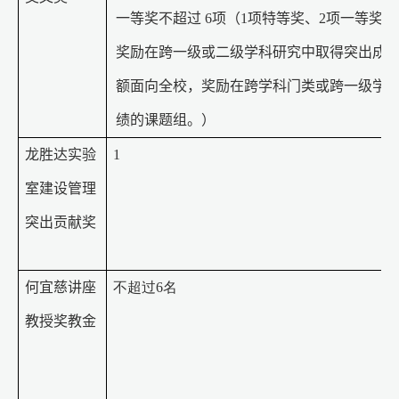
一等奖不超过
6
项（
1
项特等奖、
2
项一等奖定
奖励在跨一级或二级学科研究中取得突出成
额面向全校，奖励在跨学科门类或跨一级学
绩的课题组。）
龙胜达实验
1
室建设管理
突出贡献奖
何宜慈讲座
不超过6名
教授奖教金