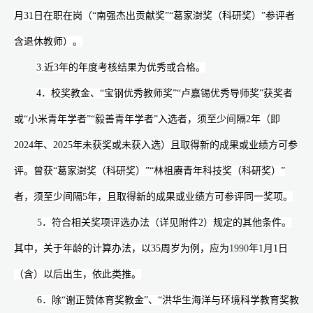
月
31
日在职在岗（“南强杰出贡献奖”“葛家澍奖（科研奖）”参评者
含退休教师）。
3.
近
3
年的年度考核结果为优秀或合格。
4
．校奖教金、“宝钢优秀教师奖”“卢嘉锡优秀导师奖”获奖者
或“小米青年学者”“毅善青年学者”入选者，须至少间隔
2
年（即
2024
年、
2025
年未获奖或未获入选）且取得新的成果或业绩方可参
评。曾获“葛家澍奖（科研奖）”“林祖赓青年科技奖（科研奖）”
者，须至少间隔
5
年，且取得新的成果或业绩方可参评同一奖项。
5
．符合相关奖项评选办法（详见附件
2
）规定的其他条件。
其中，关于年龄的计算办法，以
35
周岁为例，应为
1990
年
1
月
1
日
（含）以后出生，依此类推。
6
．除“谢正赞体育奖教金”、“洪华生海洋与环境科学教育奖教