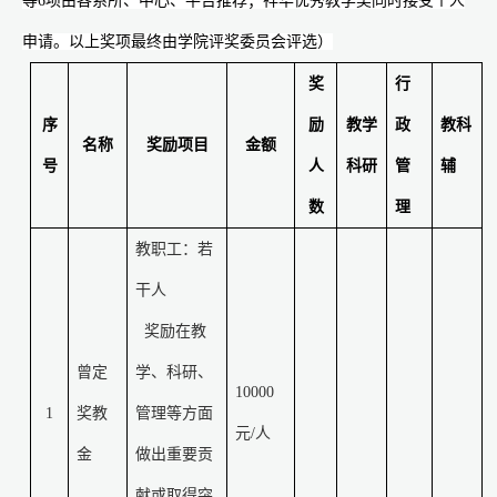
等6项由各系所、中心、平台推荐；祥华优秀教学奖同时接受个人
申请。以上奖项最终由学院评奖委员会评选）
奖
行
序
励
教学
政
教科
名称
奖励项目
金额
号
人
科研
管
辅
数
理
教职工：若
干人
奖励在教
曾定
学、科研、
10000
1
奖教
管理等方面
元
/
人
金
做出重要贡
献或取得突