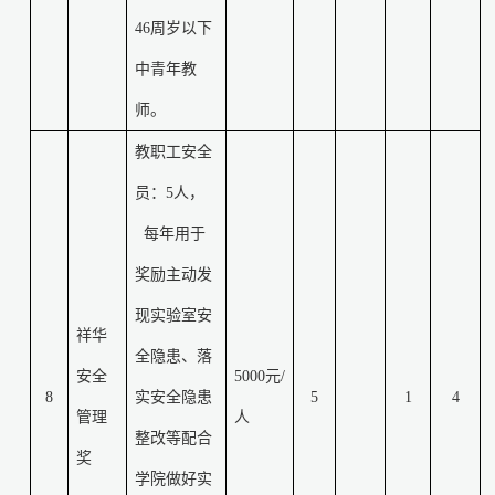
46
周岁以下
中青年教
师。
教职工安全
员：
5
人，
每年用于
奖励主动发
现实验室安
祥华
全隐患、落
安全
5000
元
/
8
实安全隐患
5
1
4
管理
人
整改等配合
奖
学院做好实