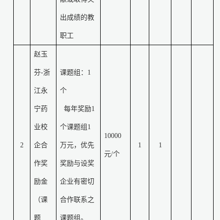
出成绩的教
职工
赵玉
芬
-
浙
课题组：
1
江永
个
宁药
每年奖励
1
业校
个课题组
1
10000
2
企合
万元，优先
1
1
元
/
个
作奖
奖励与设奖
励金
企业有密切
（课
合作联系之
题
课题组。