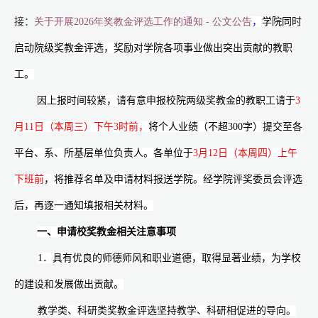
接：
关于开展2026
年奖教金评选工作的通知 -
公文公告
，
学院同时
启动院级奖教金评选，奖励对学院各项事业做出突出贡献的教职
工。
因上报时间较紧，请有意申报校院两级奖教金的教职工请于
3
月
11
日（本周三）下午
3
时前，
将个人业绩（不超
300
字）提交至各
平台、系、所基层单位负责人。各单位于
3
月
12
日（本周四）上午
下班前
，将推荐名单及申请材料报送学院。经学院评奖委员会评选
后，再逐一通知填报相关材料。
一、申请校奖教金相关注意事项
1
．具有优良的师德师风和职业道德，取得显著业绩，为学校
的建设和发展做出贡献。
教学类、科研类奖教金评选坚持教学、科研相促进的导向。