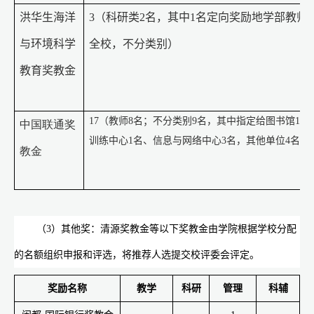
洪华生海洋
3
（科研类
2
名，其中
1
名定向奖励地学部教师
与环境科学
全校，不分类别）
教育奖教金
1
7
（教师
8
名；不分类别
9
名，其中指定给图书馆
1
名
中国联通奖
训练中心
1
名、信息与网络中心
3
名，其他单位
4
名。
教金
（
3
）其他奖：清源奖教金等以下奖教金由学院根据学校分配
的名额组织申报和评选，将推荐人选提交校评委会评定。
奖励名称
教学
科研
管理
科辅