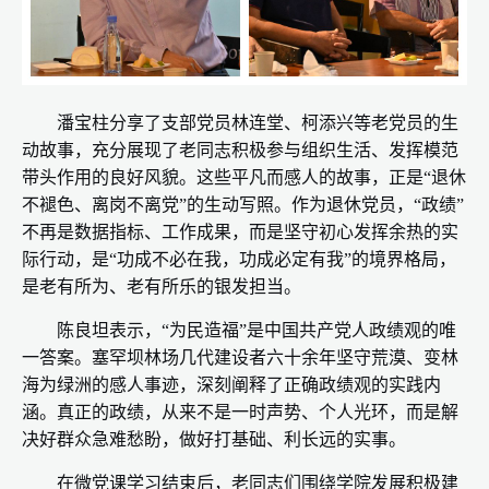
潘宝柱分享了支部党员林连堂、柯添兴等老党员的生
动故事，充分展现了老同志积极参与组织生活、发挥模范
带头作用的良好风貌。这些平凡而感人的故事，正是“退休
不褪色、离岗不离党”的生动写照。作为退休党员，“政绩”
不再是数据指标、工作成果，而是坚守初心发挥余热的实
际行动，是“功成不必在我，功成必定有我”的境界格局，
是老有所为、老有所乐的银发担当。
陈良坦表示，“为民造福”是中国共产党人政绩观的唯
一答案。塞罕坝林场几代建设者六十余年坚守荒漠、变林
海为绿洲的感人事迹，深刻阐释了正确政绩观的实践内
涵。真正的政绩，从来不是一时声势、个人光环，而是解
决好群众急难愁盼，做好打基础、利长远的实事。
在微党课学习结束后，老同志们围绕学院发展积极建