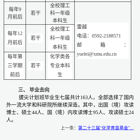
全校理工
每年
9
若干
科一年级
月前后
本科生
雷越
全校理工
每年
12
电话：
0592-2188571
若干
科一年级
月前后
邮箱：
本科生
yuelei@xmu.edu.cn
每年第
化学类各
三学期
若干
专业本科
前后
生
三、 毕业去向
拔尖计划班毕业生七届共计
163
人，全部选择了国内
外一流大学和科研院所继续深造。其中，出国（境）攻读
博士、硕士
44
人、国（境）内攻读博士
95
人、攻读硕士
24
人。
上一条：
第二十三届“化学育苗基金”...