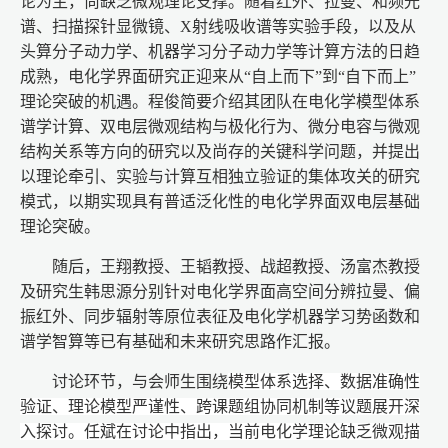
论为主，尚缺乏微观理论支撑。随着红外、拉曼、和频光
谱、扫描探针显微镜、X射线吸收谱等实验手段，以及从
头算分子动力学、机器学习分子动力学等计算方法的日趋
成熟，电化学界面研究正迎来从“自上而下”到“自下而上”
理论突破的机遇。程俊简要介绍其团队在电化学模型体系
谱学计算、双电层微观结构与极化行为、微分电容与微观
结构关系等方向的研究以及尚存的关键科学问题，并提出
以理论牵引、实验与计算互相独立验证的集体攻关的研究
模式，以期实现具有普适泛化性的电化学界面双电层基础
理论突破。
随后，王翔教授、王韬教授、战超教授、汤富杰教授
及研究生韩思源分别针对电化学界面高空间分辨拉曼、偏
振红外、同步辐射等原位表征及电化学机器学习势函数和
谱学智算等已有基础和未来研究思路作汇报。
讨论环节，与会师生围绕
模型体系选择、数据准确性
验证、理论模型严谨性、跨课题组协同机制等议题展开深
入探讨。任斌在讨论中指出，当前电化学理论缺乏微观描