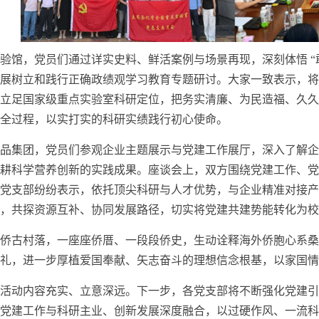
验馆，党员们通过详实史料、鲜活案例与场景再现，深刻体悟 “
展树立和践行正确政绩观学习教育专题研讨。大家一致表示，将牢
立足国家级重点实验室科研定位，把务实清廉、为民造福、久久
全过程，以实打实的科研实绩践行初心使命。
品集团，党员们参观企业主题展示与党建工作展厅，深入了解企
耕科学营养创新的实践成果。座谈会上，双方围绕党建工作、党
党支部纷纷表示，依托顶尖科研与人才优势，与企业精准对接产
，共探资源互补、协同发展路径，切实将党建共建势能转化为校
侨古村落，一座座侨厝、一段段侨史，生动诠释海外侨胞心系桑
礼，进一步厚植爱国奉献、矢志奋斗的理想信念根基，以家国情
活动内容充实、立意深远。下一步，各党支部将不断强化党建引
党建工作与科研主业、创新发展深度融合，以过硬作风、一流科